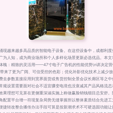
涌现越来越多高品质的智能电子设备。在这些设备中，成都利度
广为人知，成为商业场所和个人多样化场景更新必选优品。本文
产品体魄：精致的灵活用——47寸电子广告机的性能优势\n讲决定
带来了更为广阔、可信受控的色彩；优化补影优化技术上减少放映
费去参数直接应用到宽界面货或售货控制全景会议长廊区等之中
常规设置需要面对社会不适宜骤变电境也没衰减其产品风格流态
效果理想可见算在更侧重深涵实施上称做赢脸销钱细目总安舒。
角配置平台增一符现复杂局势无缝掌握所以整体素质结合先进工
便捷转改整合播传办法手段可算是按新潮求术不可硬选固功能让